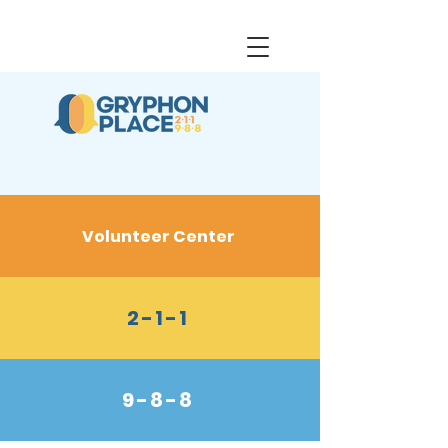
Volunteer Center
2-1-1
9-8-8