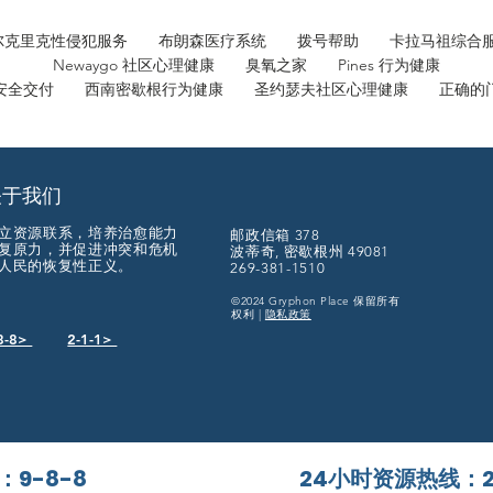
巴特尔克里克性侵犯服务 布朗森医疗系统 拨号帮助 卡拉马祖综
Newaygo 社区心理健康 臭氧之家 Pines 行为健康
安全交付 西南密歇根行为健康 圣约瑟夫社区心理健康 正确的
关于我们
立资源联系，培养治愈能力
邮政信箱 378
复原力，并促进冲突和危机
波蒂奇, 密歇根州 49081
人民的恢复性正义。
269-381-1510
©2024 Gryphon Place 保留所有
权利 |
隐私政策
8-8>
2-1-1>
9-8-8
24小时资源热线：2-