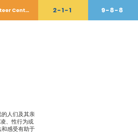
2-1-1
9-8-8
Volunteer Center
e
接触
Shop
More
扰的人们及其亲
欺凌、性行为或
法和感受有助于