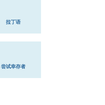
拉丁语
尝试幸存者