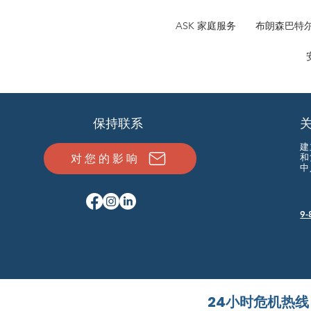
ASK 家庭服务 布朗森
保持联系
建
对您的影响
和
中
9-
24小时危机热线：