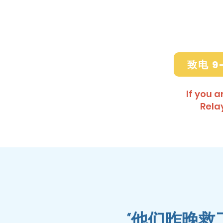
致电 9
If you 
Rela
“他们昨晚