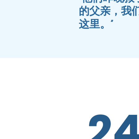
的父亲，我
这里。”
2