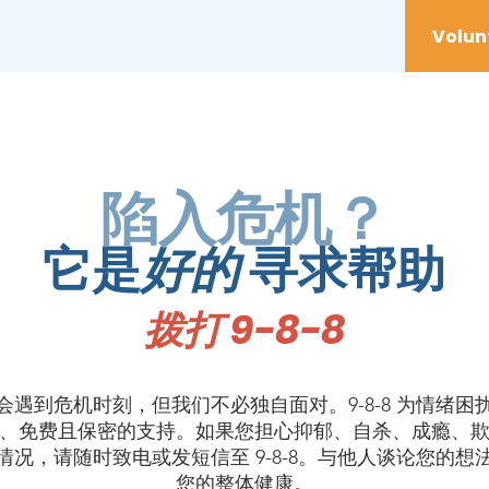
服务
Youth
参与其中
举措
Donat
陷入危机？
它是
好的
寻求帮助
拨打 9-8-8
会遇到危机时刻，但我们不必独自面对。9-8-8 为情绪困
、免费且保密的支持。如果您担心抑郁、自杀、成瘾、
情况，请随时致电或发短信至 9-8-8。与他人谈论您的想
您的整体健康。