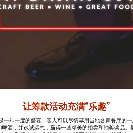
让筹款活动充满“乐趣”
k Give 是一年一度的盛宴，客人可以尽情享用当地各家餐厅
和啤酒，并试试运气，赢得一些精美的拍卖和抽奖奖品。