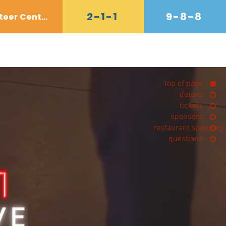
2-1-1
9-8-8
Volunteer Center
e
接触
Shop
More
top of page
details
tickets
sponsors
restaurant sponsors
questions