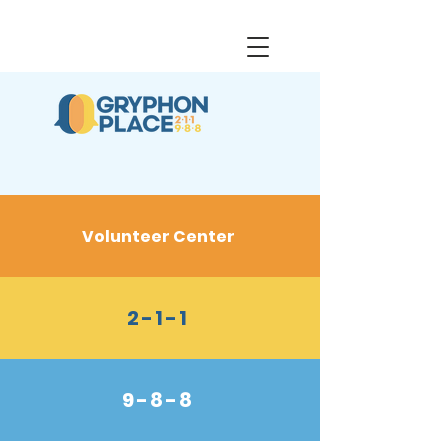
Volunteer Center
2-1-1
9-8-8