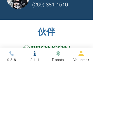
(269) 381-1510
伙伴
9-8-8
2-1-1
Donate
Volunteer