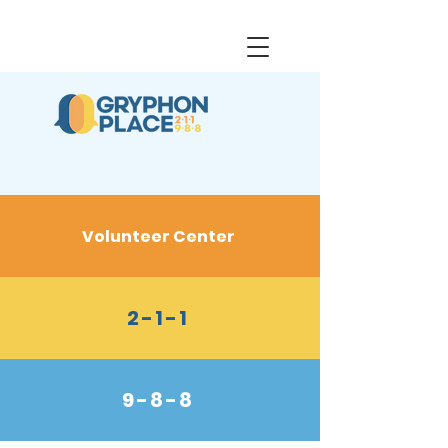
Volunteer Center
2-1-1
9-8-8