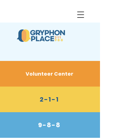
Volunteer Center
2-1-1
9-8-8