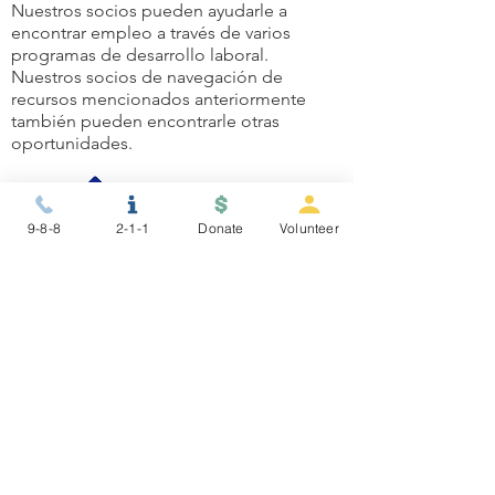
Nuestros socios pueden ayudarle a
encontrar empleo a través de varios
programas de desarrollo laboral.
Nuestros socios de navegación de
recursos mencionados anteriormente
también pueden encontrarle otras
oportunidades.
9-8-8
2-1-1
Donate
Volunteer
¿Necesita ayuda para navegar
por los recursos?
Puede resultar difícil navegar por todos
los recursos disponibles. ¿Para qué
calificas? ¿Qué es mejor para ti? Nuestros
socios pueden ayudarlo a navegar y
acceder a recursos comunitarios, como
viviendas asequibles, empleo, alimentos,