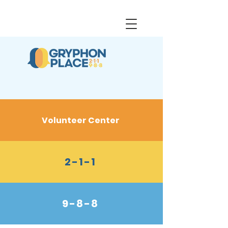
Volunteer Center
2-1-1
9-8-8