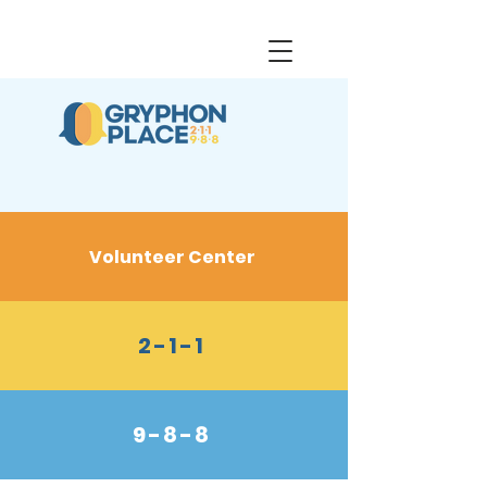
Volunteer Center
2-1-1
9-8-8