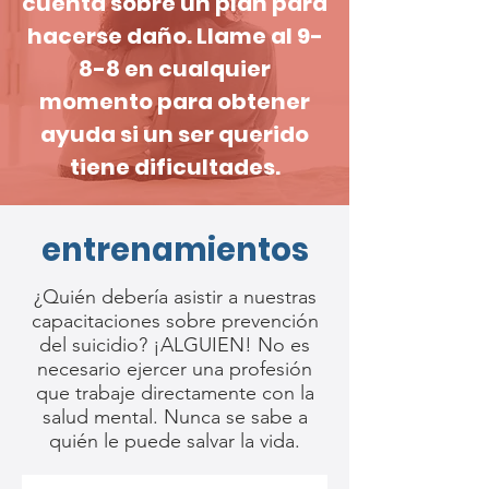
cuenta sobre un plan para
hacerse daño. Llame al 9-
8-8 en cualquier
momento para obtener
ayuda si un ser querido
tiene dificultades.
entrenamientos
¿Quién debería asistir a nuestras
capacitaciones sobre prevención
del suicidio? ¡ALGUIEN! No es
necesario ejercer una profesión
que trabaje directamente con la
salud mental. Nunca se sabe a
quién le puede salvar la vida.