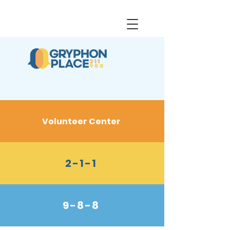
Volunteer Center
2-1-1
9-8-8